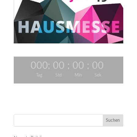
000
:
00
:
00
:
00
Tag
Std
Min
Sek